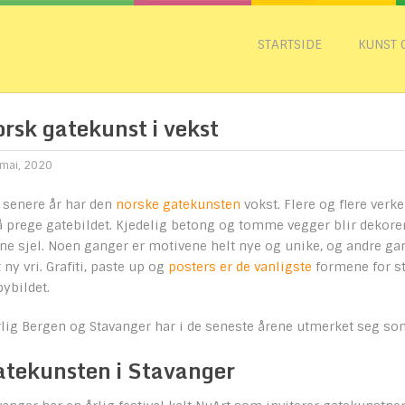
STARTSIDE
KUNST 
rsk gatekunst i vekst
mai, 2020
e senere år har den
norske gatekunsten
vokst. Flere og flere verk
å prege gatebildet. Kjedelig betong og tomme vegger blir dekorer
ne sjel. Noen ganger er motivene helt nye og unike, og andre ga
t ny vri. Grafiti, paste up og
posters er de vanligste
formene for str
bybildet.
lig Bergen og Stavanger har i de seneste årene utmerket seg so
tekunsten i Stavanger