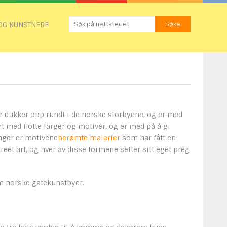
OG KUNSTNERE
er dukker opp rundt i de norske storbyene, og er med
t med flotte farger og motiver, og er med på å gi
nger er motivene
berømte malerier
som har fått en
eet art, og hver av disse formene setter sitt eget preg
m norske gatekunstbyer.