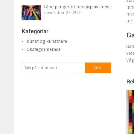
Sta
Låne penger til innkjøp av kunst
Inn
november 27, 2021
mes
turi
Kategoriar
Ga
Kunst og kunstnere
Gat
Okategoriserade
Sid
Våg
Re