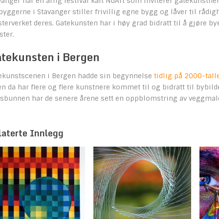
vanger har en årlig festival kalt NuArt som inviterer gatekunstne
byggerne i Stavanger stiller frivillig egne bygg og låver til rådigh
terverket deres. Gatekunsten har i høy grad bidratt til å gjøre
ster.
tekunsten i Bergen
ekunstscenen i Bergen hadde sin begynnelse
tidlig på 2000-tall
en da har flere og flere kunstnere kommet til og bidratt til bybi
sbunnen har de senere årene sett en oppblomstring av veggmale
laterte Innlegg