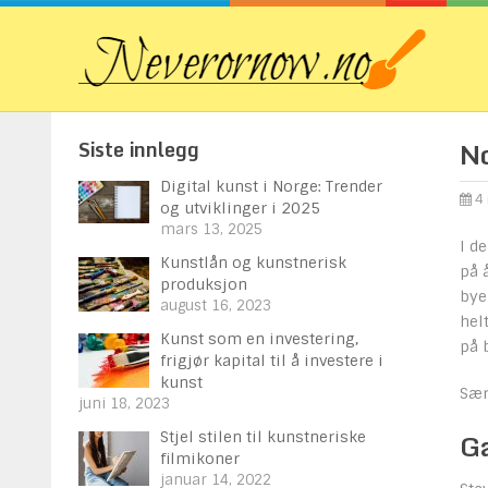
Siste innlegg
No
Digital kunst i Norge: Trender
4 
og utviklinger i 2025
mars 13, 2025
I d
Kunstlån og kunstnerisk
på 
produksjon
bye
august 16, 2023
hel
Kunst som en investering,
på 
frigjør kapital til å investere i
kunst
Sær
juni 18, 2023
Ga
Stjel stilen til kunstneriske
filmikoner
januar 14, 2022