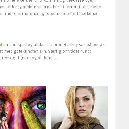
re fra hele verden til å komme og dekorere byen.
et, slik at gatekunstnerne har et lerret til det neste
 byen mer sjarmerende og spennende for besøkende
et
da den kjente gatekunstneren Banksy var på besøk.
ldet med gatekunsten sin. Særlig området rundt
rier og lignende gatekunst.